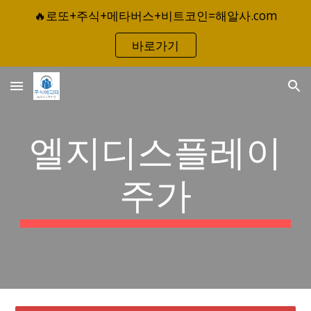
🔥로또+주식+메타버스+비트코인=해알사.com
Skip to main content
Skip to navigation
바로가기
엘지디스플레이
주가