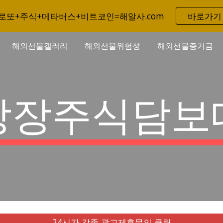
로또+주식+메타버스+비트코인=해알사.com
바로가기
ip to main content
Skip to navigat
해외선물갤러리
해외선물위험성
해외선물증거금
상장주식담보
24시간 각종 광고제휴문의 클릭