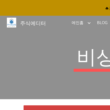

Sk
주식에디터
메인홈
BLOG
비