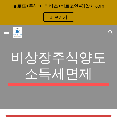
🔥로또+주식+메타버스+비트코인=해알사.com
Skip to main content
Skip to navigation
바로가기
비상장주식양도
소득세면제