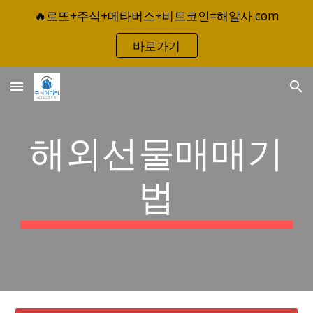
🔥로또+주식+메타버스+비트코인=해알사.com
Skip to main content
Skip to navigation
바로가기
해외선물매매기
법